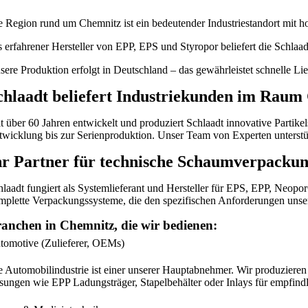
e Region rund um Chemnitz ist ein bedeutender Industriestandort mit
s erfahrener Hersteller von EPP, EPS und Styropor beliefert die Sc
sere Produktion erfolgt in Deutschland – das gewährleistet schnelle L
chlaadt beliefert Industriekunden im Raum
it über 60 Jahren entwickelt und produziert Schlaadt innovative Part
twicklung bis zur Serienproduktion. Unser Team von Experten unterstütz
hr Partner für technische Schaumverpacku
hlaadt fungiert als Systemlieferant und Hersteller für EPS, EPP, Neo
mplette Verpackungssysteme, die den spezifischen Anforderungen unse
anchen in Chemnitz, die wir bedienen:
tomotive (Zulieferer, OEMs)
e Automobilindustrie ist einer unserer Hauptabnehmer. Wir produzieren
sungen wie EPP Ladungsträger, Stapelbehälter oder Inlays für empfindl