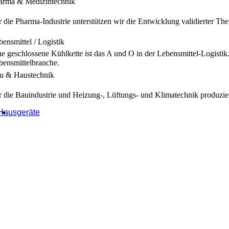
arma & Medizintechnik
r die Pharma-Industrie unterstützen wir die Entwicklung validierter T
bensmittel / Logistik
ne geschlossene Kühlkette ist das A und O in der Lebensmittel-Logis
bensmittelbranche.
u & Haustechnik
r die Bauindustrie und Heizung-, Lüftungs- und Klimatechnik produzie
Hausgeräte