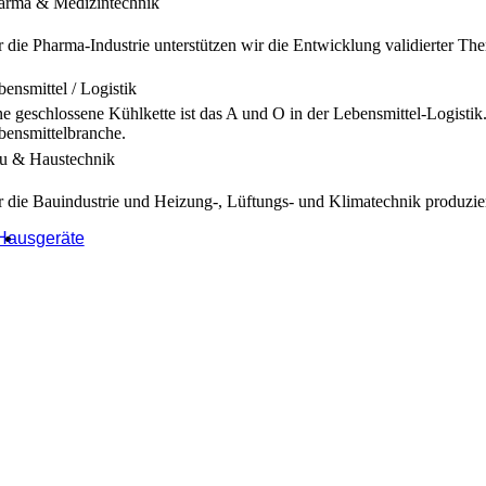
arma & Medizintechnik
r die Pharma-Industrie unterstützen wir die Entwicklung validierter T
bensmittel / Logistik
ne geschlossene Kühlkette ist das A und O in der Lebensmittel-Logis
bensmittelbranche.
u & Haustechnik
r die Bauindustrie und Heizung-, Lüftungs- und Klimatechnik produzie
Hausgeräte