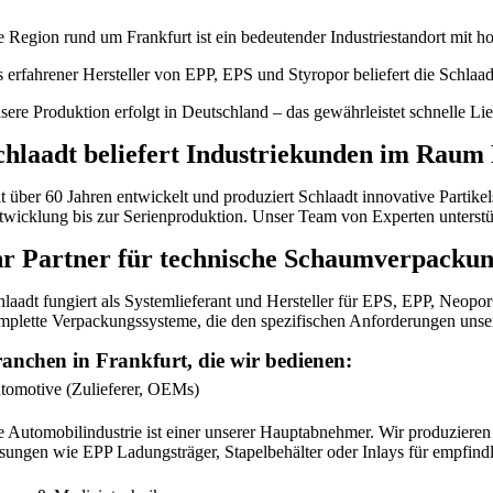
e Region rund um Frankfurt ist ein bedeutender Industriestandort mit
s erfahrener Hersteller von EPP, EPS und Styropor beliefert die Sch
sere Produktion erfolgt in Deutschland – das gewährleistet schnelle Li
chlaadt beliefert Industriekunden im Raum
it über 60 Jahren entwickelt und produziert Schlaadt innovative Parti
twicklung bis zur Serienproduktion. Unser Team von Experten unterstütz
hr Partner für technische Schaumverpacku
hlaadt fungiert als Systemlieferant und Hersteller für EPS, EPP, Neo
mplette Verpackungssysteme, die den spezifischen Anforderungen unse
anchen in Frankfurt, die wir bedienen:
tomotive (Zulieferer, OEMs)
e Automobilindustrie ist einer unserer Hauptabnehmer. Wir produzieren
sungen wie EPP Ladungsträger, Stapelbehälter oder Inlays für empfindl